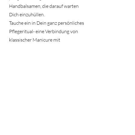
Handbalsamen, die darauf warten
Dich einzuhüllen.
Tauche ein in Dein ganz persönliches
Pflegeritual- eine Verbindung von
klassischer Manicure mit
naturkosmetischen Kostbarkeiten die
Deinen Sinnen schmeicheln und
wirkungsvolle Hand- und Nagelpflege
neu definieren.
Zelebrierte Natürlichkeit ohne
Farblack!
Öffnungszeiten
Andrea Diren
MO / MI / FR
8.00-18.30
Energie & Natur ♡
DI / DO 8.00-18.00
Naturkosmetik
SA 8.00-14.00
Badstrasse 26, Flawil