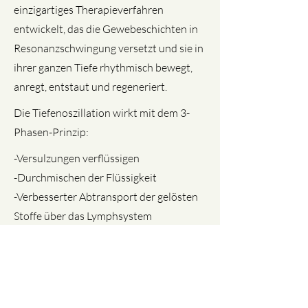
einzigartiges Therapieverfahren
entwickelt, das die Gewebeschichten in
Resonanzschwingung versetzt und sie in
ihrer ganzen Tiefe rhythmisch bewegt,
anregt, entstaut und regeneriert.
Die Tiefenoszillation wirkt mit dem 3-
Phasen-Prinzip:
-Versulzungen verflüssigen
-Durchmischen der Flüssigkeit
-Verbesserter Abtransport der gelösten
Stoffe über das Lymphsystem
Das Gewebe wird so stufenweise
gereinigt und in eine natürliche Dynamik
geführt.
UNTERSTÜTZEND BEI
